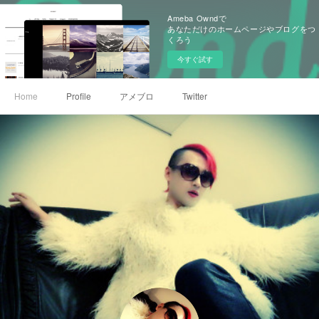
Ameba Owndで
あなただけのホームページやブログをつ
くろう
今すぐ試す
Home
Profile
アメブロ
Twitter